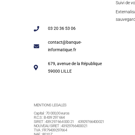
Suivi de v
Externalis
sauvegar
03 20 36 53 06
contact@banque-
informatique.fr
679, avenue de la République
59000 LILLE
MENTIONS LEGALES
Capital : 70 000,00 euros
R.C.S : B 439 297 664
SIRET : 439 297 664 000 21 43929766400021
NOUVEAU SIRET : 43929766400021
TVA : FR79439297664
NAF : 8010 Z