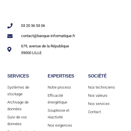
03 20 36 53 06
contact@banque-informatique.fr
679, avenue de la République
59000 LILLE
SERVICES
EXPERTISES
SOCIÉTÉ
Systèmes de
Notre process
Nos techniciens
stockage
Efficacité
Nos valeurs
Archivage de
énergétique
Nos services
données
Souplesse et
Contact
Suivi de vos
réactivité
données
Nos exigences