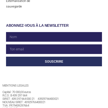
Externalisation de
sauvegarde
ABONNEZ-VOUS À LA NEWSLETTER
SOUSCRIRE
MENTIONS LEGALES
Capital : 70 000,00 euros
R.C.S : B 439 297 664
SIRET : 439 297 664 000 21 43929766400021
NOUVEAU SIRET : 43929766400021
TVA : FR79439297664