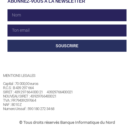
ABONNEZ-VOUS À LA NEWSLETTER
SOUSCRIRE
MENTIONS LEGALES
Capital : 70 000,00 euros
R.C.S : B 439 297 664
SIRET : 439 297 664 000 21 43929766400021
NOUVEAU SIRET : 43929766400021
TVA : FR79439297664
NAF : 8010 Z
Numero Urssaf : 590 180 272 34 68
© Tous droits réservés Banque Informatique du Nord